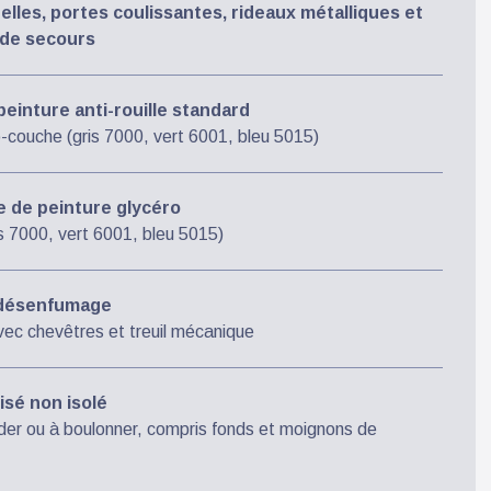
elles, portes coulissantes, rideaux métalliques et
e de secours
inture anti-rouille standard
-couche (gris 7000, vert 6001, bleu 5015)
 de peinture glycéro
is 7000, vert 6001, bleu 5015)
 désenfumage
c chevêtres et treuil mécanique
sé non isolé
uder ou à boulonner, compris fonds et moignons de