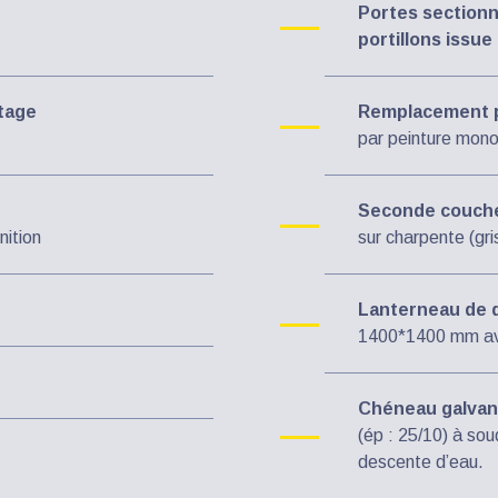
Portes sectionn
portillons issu
ttage
Remplacement pe
par peinture mono
Seconde couche
nition
sur charpente (gr
Lanterneau de
1400*1400 mm ave
Chéneau galvani
(ép : 25/10) à so
descente d’eau.