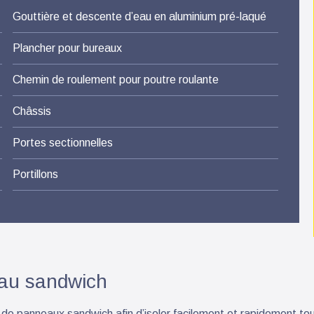
Gouttière et descente d’eau en aluminium pré-laqué
Plancher pour bureaux
Chemin de roulement pour poutre roulante
Châssis
Portes sectionnelles
Portillons
eau sandwich
 de panneaux sandwich afin d’isoler facilement et rapidement tou