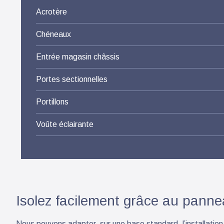
Acrotère
Chéneaux
Entrée magasin châssis
Portes sectionnelles
Portillons
Voûte éclairante
Isolez facilement grâce au pann
Nous pouvons adapter, sur une base standard, l’installation