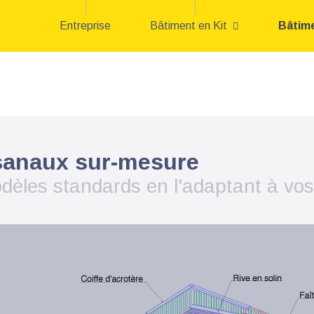
Entreprise
Bâtiment en Kit
Bâtim
isanaux sur-mesure
dèles standards en l'adaptant à vos