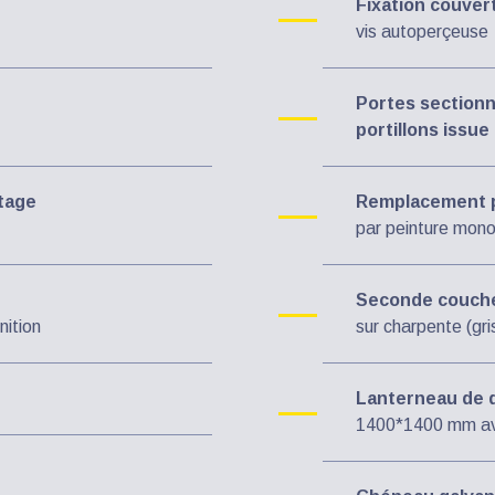
Fixation couver
vis autoperçeuse
Portes sectionn
portillons issu
ttage
Remplacement pe
par peinture mono
Seconde couche
nition
sur charpente (gr
Lanterneau de
1400*1400 mm ave