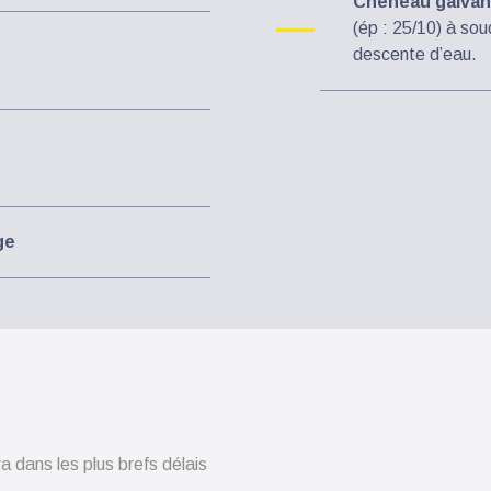
Chéneau galvani
(ép : 25/10) à so
descente d’eau.
ge
 dans les plus brefs délais