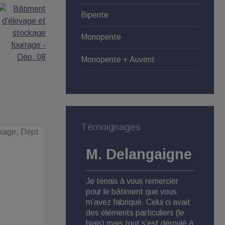
Bipente
Monopente
Monopente + Auvent
Témoignages
M. Delangaigne
M.
Je tenais à vous remercier
Pour 
pour le bâtiment que vous
Agri S
m’avez fabriqué. Celui ci avait
satisf
des éléments particuliers (le
produi
biais) mais tout s’est déroulé à
comme