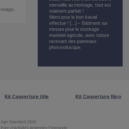
merveille au montage, tout est
conse
ockage,
vraiment parfait !
Livrai
Merci pour le bon travail
des p
effectué ! […] – Bâtiment sur
détai
mesure pour le stockage
fabri
matériel agricole, avec toiture
métall
recevant des panneaux
photovoltaïque.
Kit Couverture tôle
Kit Couverture fibro
Agri Standard 2000
Parc d’Activités Ardennes Emeraude