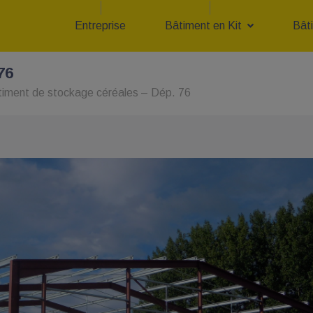
Entreprise
Bâtiment en Kit
Bât
76
iment de stockage céréales – Dép. 76