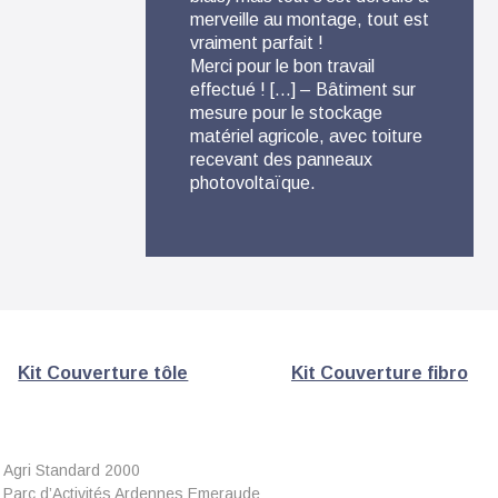
merveille au montage, tout est
conse
vraiment parfait !
Livrai
Merci pour le bon travail
des p
effectué ! […] – Bâtiment sur
détai
mesure pour le stockage
fabri
matériel agricole, avec toiture
métall
recevant des panneaux
photovoltaïque.
Kit Couverture tôle
Kit Couverture fibro
Agri Standard 2000
Parc d’Activités Ardennes Emeraude