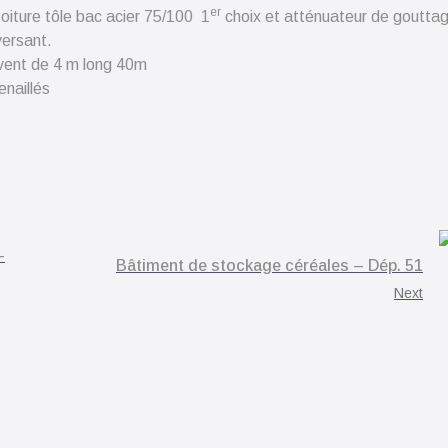
er
oiture tôle bac acier 75/100 1
choix et atténuateur de goutta
versant.
uvent de 4 m long 40m
enaillés
–
Bâtiment de stockage céréales – Dép. 51
Next