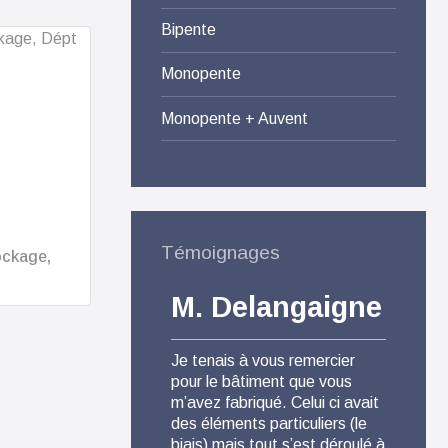
Bipente
Monopente
Monopente + Auvent
Témoignages
ockage,
M. Delangaigne
M.
Je tenais à vous remercier
Pour 
pour le bâtiment que vous
Agri S
m’avez fabriqué. Celui ci avait
satisf
des éléments particuliers (le
produi
biais) mais tout s’est déroulé à
comme