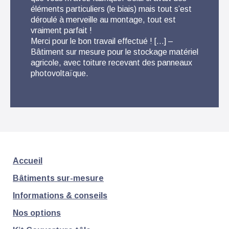
éléments particuliers (le biais) mais tout s’est
que l
déroulé à merveille au montage, tout est
conse
vraiment parfait !
Livra
Merci pour le bon travail effectué ! […] –
monta
Bâtiment sur mesure pour le stockage matériel
fabri
agricole, avec toiture recevant des panneaux
photovoltaïque.
Accueil
Bâtiments sur-mesure
Informations & conseils
Nos options