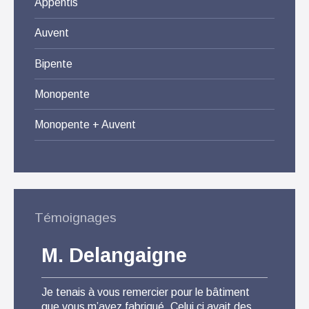
Appentis
Auvent
Bipente
Monopente
Monopente + Auvent
Témoignages
M. Delangaigne
M.
Je tenais à vous remercier pour le bâtiment
Pour 
que vous m’avez fabriqué. Celui ci avait des
suis t