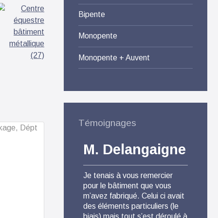
Bipente
Monopente
Monopente + Auvent
Témoignages
M. Delangaigne
M.
Je tenais à vous remercier
Pour 
pour le bâtiment que vous
Agri S
m’avez fabriqué. Celui ci avait
satisf
des éléments particuliers (le
produi
biais) mais tout s’est déroulé à
comme