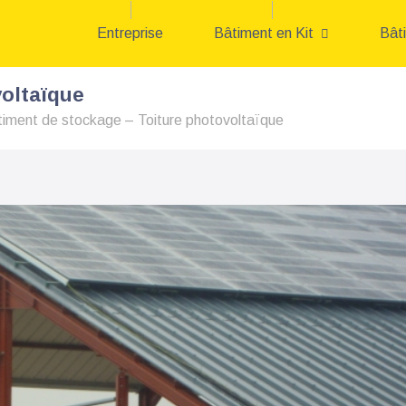
Entreprise
Bâtiment en Kit
Bât
voltaïque
iment de stockage – Toiture photovoltaïque