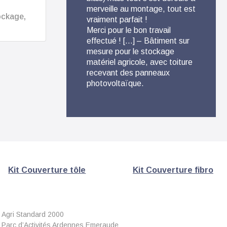
merveille au montage, tout est
conse
ockage,
vraiment parfait !
Livrai
Merci pour le bon travail
des p
effectué ! […] – Bâtiment sur
détai
mesure pour le stockage
fabri
matériel agricole, avec toiture
métall
recevant des panneaux
photovoltaïque.
Kit Couverture tôle
Kit Couverture fibro
Agri Standard 2000
Parc d’Activités Ardennes Emeraude