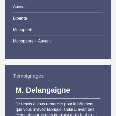
Auvent
Bipente
Monopente
Monopente + Auvent
Témoignages
M. Delangaigne
M.
Je tenais à vous remercier pour le bâtiment
Pour 
que vous m’avez fabriqué. Celui ci avait des
suis t
éléments particuliers (le biais) mais tout s’est
que l