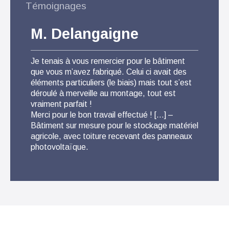
Témoignages
M. Delangaigne
M.
Je tenais à vous remercier pour le bâtiment
Pour 
que vous m’avez fabriqué. Celui ci avait des
suis t
éléments particuliers (le biais) mais tout s’est
que l
déroulé à merveille au montage, tout est
conse
vraiment parfait !
Livra
Merci pour le bon travail effectué ! […] –
monta
Bâtiment sur mesure pour le stockage matériel
fabri
agricole, avec toiture recevant des panneaux
photovoltaïque.