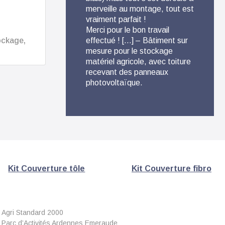
merveille au montage, tout est
conse
vraiment parfait !
Livrai
Merci pour le bon travail
des p
ockage,
effectué ! […] – Bâtiment sur
détai
mesure pour le stockage
fabri
matériel agricole, avec toiture
métall
recevant des panneaux
photovoltaïque.
Kit Couverture tôle
Kit Couverture fibro
Agri Standard 2000
Parc d’Activités Ardennes Emeraude