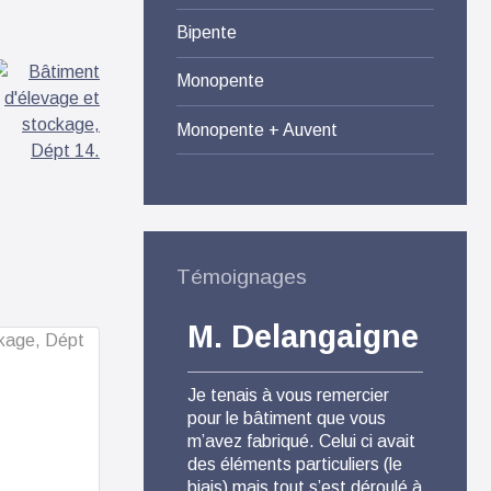
Bipente
Monopente
Monopente + Auvent
Témoignages
M. Delangaigne
M.
Je tenais à vous remercier
Pour 
pour le bâtiment que vous
Agri S
m’avez fabriqué. Celui ci avait
satisf
des éléments particuliers (le
produi
biais) mais tout s’est déroulé à
comme