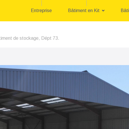
Entreprise
Bâtiment en Kit
Bât
iment de stockage, Dépt 73.