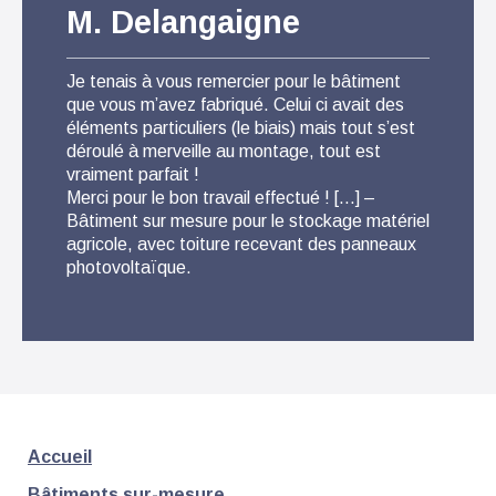
M. Delangaigne
M.
Je tenais à vous remercier pour le bâtiment
Pour 
que vous m’avez fabriqué. Celui ci avait des
suis t
éléments particuliers (le biais) mais tout s’est
que l
déroulé à merveille au montage, tout est
conse
vraiment parfait !
Livra
Merci pour le bon travail effectué ! […] –
monta
Bâtiment sur mesure pour le stockage matériel
fabri
agricole, avec toiture recevant des panneaux
photovoltaïque.
Accueil
Bâtiments sur-mesure