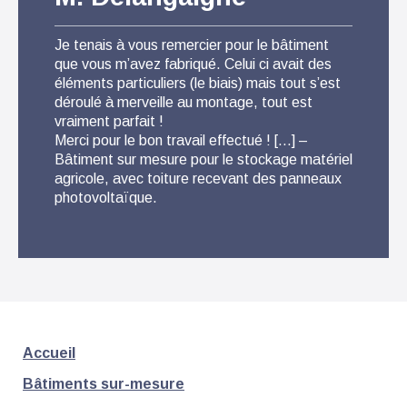
Je tenais à vous remercier pour le bâtiment
Pour 
que vous m’avez fabriqué. Celui ci avait des
suis t
éléments particuliers (le biais) mais tout s’est
que l
déroulé à merveille au montage, tout est
conse
vraiment parfait !
Livra
Merci pour le bon travail effectué ! […] –
monta
Bâtiment sur mesure pour le stockage matériel
fabri
agricole, avec toiture recevant des panneaux
photovoltaïque.
Accueil
Bâtiments sur-mesure