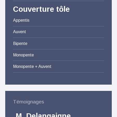
Couverture tôle
Appentis
Auvent
Bipente
Monopente
Monopente + Auvent
Témoignages
M. Delangaigne
M.